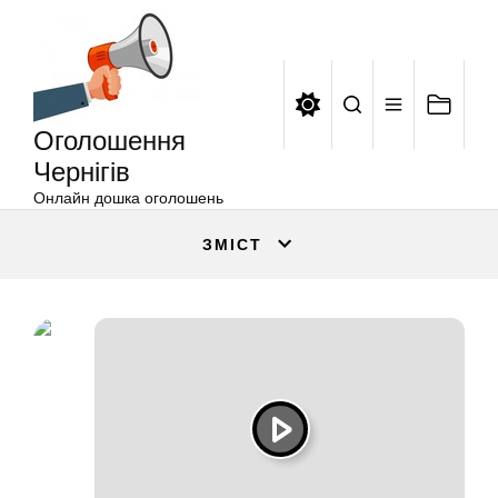
Оголошення
Перейти
Чернігів
до
вмісту
Оголошення
Чернігів
Онлайн дошка оголошень
ЗМІСТ