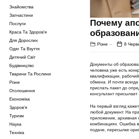
Знайомства
Запчастини
Почему ап
Послуги
образовани
Краса Та Здоров'я
Для Дорослих
Різне
8 Черв
Одяг Та Взуття
Дитячий Світ
Документы об образован
Будівництво
человека уже есть конк
Тварини Та Рослини
квалификации, рабочий
обмена. И почти всегда
Різне
прислать пакет до опр
Оголошення
консультант присылает 
Економіка
На первый взгляд кажет
Здоров'я
любой документ. На пра
Туризм
приложение, архивная 
комбинациях. Ошибка в
Наука
подаче, пересылке ори
Техніка