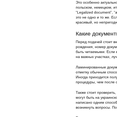
Это особенно актуально
польском, немецком, и
“Legalized document”, “ap
это не одно и то же. Е
красивый, но непригодн
Какие докумен
Перед подачей стоит в
рождения, номер докум
быть читаемыми. Если 
на важных участках, лу
Ламинированные докуме
отметку обычным спосо
Иногда приходится полу
процедуры, чем после о
Также стоит проверить
могут быть на украинск
написано одним способ
возникнуть вопросы. П