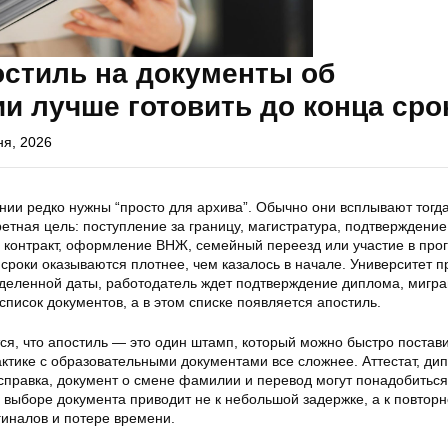
остиль на документы об
и лучше готовить до конца сро
ня, 2026
ии редко нужны “просто для архива”. Обычно они всплывают тогда,
ретная цель: поступление за границу, магистратура, подтверждение
 контракт, оформление ВНЖ, семейный переезд или участие в про
 сроки оказываются плотнее, чем казалось в начале. Университет п
еделенной даты, работодатель ждет подтверждение диплома, мигр
список документов, а в этом списке появляется апостиль.
ся, что апостиль — это один штамп, который можно быстро постави
ктике с образовательными документами все сложнее. Аттестат, ди
справка, документ о смене фамилии и перевод могут понадобиться
 выборе документа приводит не к небольшой задержке, а к повтор
гиналов и потере времени.