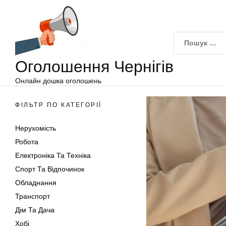
Оголошення
Перейти
Чернігів
до
вмісту
Оголошення Чернігів
Онлайн дошка оголошень
ФІЛЬТР ПО КАТЕГОРІЇ
Нерухомість
Робота
Електроніка Та Техніка
Спорт Та Відпочинок
Обладнання
Транспорт
Дім Та Дача
Хобі