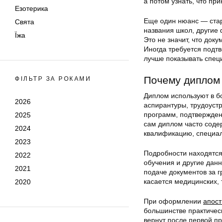
а потом узнать, что п
Езотерика
Еще один нюанс — стар
Свята
названия школ, другие
Їжа
Это не значит, что док
Иногда требуется подт
лучше показывать специ
Почему диплом 
ФІЛЬТР ЗА РОКАМИ
Диплом используют в б
2026
аспирантуры, трудоуст
программ, подтвержден
2025
сам диплом часто соде
2024
квалификацию, специал
2023
Подробности находятся
2022
обучения и другие дан
2021
подаче документов за 
касается медицинских, 
2020
При оформлении
апос
большинстве практическ
вернут после первой п