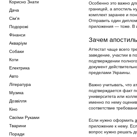
Корисно Знати
Особенно это важно для
границей, а апостиль н
Дача
комплект заранее и по
Сім'я
Отправить один диплом
приложения — тоже. В и
Подорожі
Фінанси
Зачем апостиль
Акваріум
Аттестат чаще всего тр
Собаки
заведение, участии в 
Коти
подтверждении полного
документ действительн
Електрика
пределами Украины.
Авто
Література
Важно учитывать, что а
подтверждается факт п
Музика
университета или колл
Дозвілля
именно по нему оценив
соответствие требован
Кіно
Своїми Руками
Если нужно оформить
Тварини
приложение к нему. Ес
вопрос нужно решать д
Поради