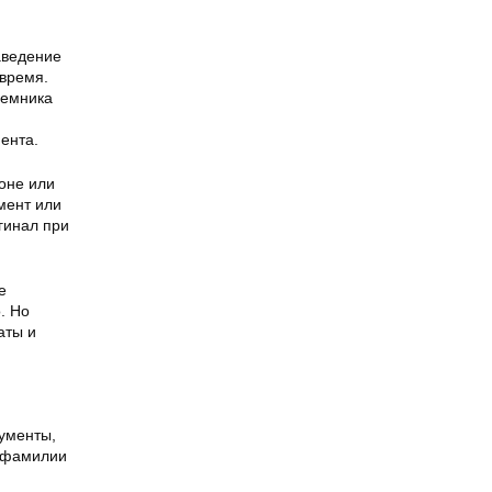
аведение
время.
еемника
ента.
фоне или
мент или
гинал при
е
. Но
аты и
кументы,
у фамилии