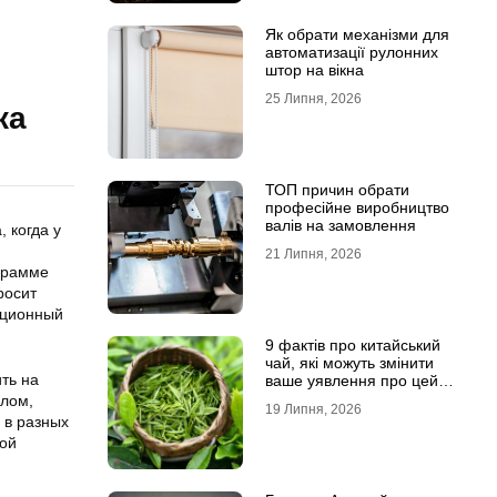
Як обрати механізми для
автоматизації рулонних
штор на вікна
25 Липня, 2026
ка
ТОП причин обрати
професійне виробництво
валів на замовлення
 когда у
21 Липня, 2026
грамме
росит
ационный
9 фактів про китайський
чай, які можуть змінити
ть на
ваше уявлення про цей
напій
плом,
19 Липня, 2026
 в разных
ной