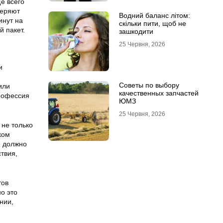
е всего
веряют
Водний баланс літом:
инут на
скільки пити, щоб не
 пакет.
зашкодити
25 Червня, 2026
и
Советы по выбору
или
качественных запчастей
профессия
ЮМЗ
25 Червня, 2026
 не только
ком
е должно
твия,
тов
о это
нии,