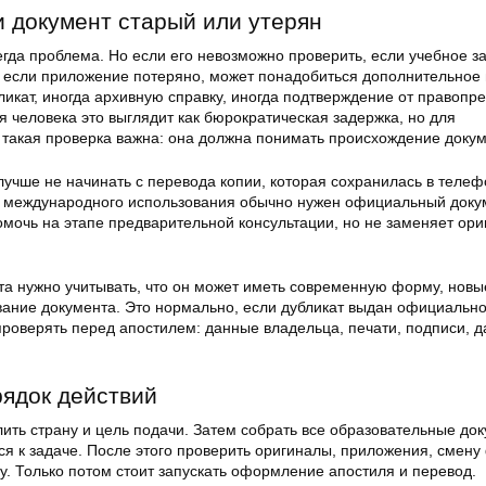
и документ старый или утерян
егда проблема. Но если его невозможно проверить, если учебное з
 если приложение потеряно, может понадобиться дополнительное 
икат, иногда архивную справку, иногда подтверждение от правопр
я человека это выглядит как бюрократическая задержка, но для
акая проверка важна: она должна понимать происхождение докум
лучше не начинать с перевода копии, которая сохранилась в теле
я международного использования обычно нужен официальный доку
омочь на этапе предварительной консультации, но не заменяет ори
та нужно учитывать, что он может иметь современную форму, новы
звание документа. Это нормально, если дубликат выдан официально
проверять перед апостилем: данные владельца, печати, подписи, д
ядок действий
ить страну и цель подачи. Затем собрать все образовательные до
ся к задаче. После этого проверить оригиналы, приложения, смен
у. Только потом стоит запускать оформление апостиля и перевод.