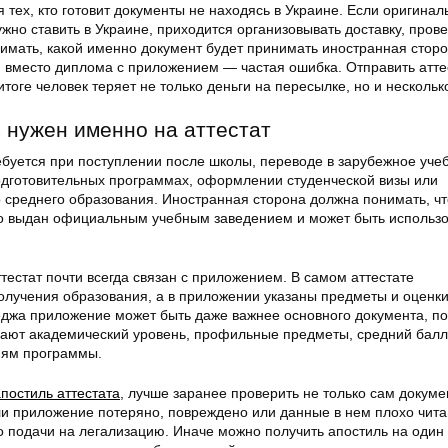
 тех, кто готовит документы не находясь в Украине. Если оригинал
ужно ставить в Украине, приходится организовывать доставку, пров
нимать, какой именно документ будет принимать иностранная сторо
 вместо диплома с приложением — частая ошибка. Отправить атте
тоге человек теряет не только деньги на пересылке, но и нескольк
 нужен именно на аттестат
ебуется при поступлении после школы, переводе в зарубежное уче
подготовительных программах, оформлении студенческой визы или
 среднего образования. Иностранная сторона должна понимать, чт
о выдан официальным учебным заведением и может быть использо
ттестат почти всегда связан с приложением. В самом аттестате
олучения образования, а в приложении указаны предметы и оценки
еджа приложение может быть даже важнее основного документа, по
ают академический уровень, профильные предметы, средний балл
иям программы.
апостиль аттестата
, лучше заранее проверить не только сам докумен
ли приложение потеряно, повреждено или данные в нем плохо чита
о подачи на легализацию. Иначе можно получить апостиль на один 