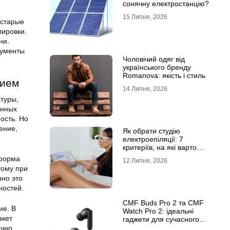
сонячну електростанцію?
15 Липня, 2026
 старые
лировки.
ни.
кументы
Чоловічий одяг від
українського бренду
Romanova: якість і стиль
нием
14 Липня, 2026
туры,
онных
ость. Но
ение,
Як обрати студію
електроепіляції: 7
критеріїв, на які варто
звернути увагу
 форма
12 Липня, 2026
тому при
нно это
ностей.
CMF Buds Pro 2 та CMF
ие. В
Watch Pro 2: ідеальні
акет
гаджети для сучасного
користувача
очно