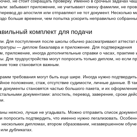
очно, не стоит сокращать проверку. Именно в срочных задачах чащ
али: забывают приложение, не учитывают смену фамилии, не про
перевод до апостиля или отправляют не тот документ. Несколько м
аздо больше времени, чем попытка ускорить неправильно собранный
авильный комплект для подачи
ели. Для поступления после школы обычно рассматривают аттестат 
тратуры — диплом бакалавра и приложение. Для подтверждения
, приложение, иногда дополнительные справки о часах, практике 
ы. Для трудоустройства могут попросить только диплом, но если 
ние тоже становится важным.
рамм требования могут быть еще шире. Иногда нужно подтвердить
йное положение, стаж, отсутствие судимости, личные данные. В та
е документы становятся частью большого пакета, и их оформлени
остальными документами: апостиль, перевод, заверение, сроки дейс
и.
аны неясно, лучше не угадывать. Можно отправить список докумен
 попросить подтвердить, что именно нужно легализовать. Особенн
 о нескольких дипломах, втором образовании, незавершенном обуче
или дубликатах.