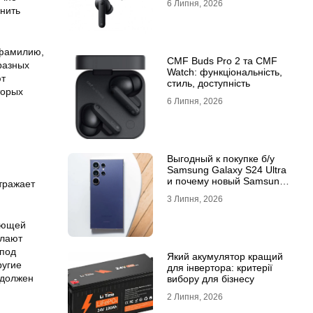
6 Липня, 2026
анить
 фамилию,
CMF Buds Pro 2 та CMF
разных
Watch: функціональність,
ют
стиль, доступність
торых
6 Липня, 2026
Выгодный к покупке б/у
Samsung Galaxy S24 Ultra
и почему новый Samsung
отражает
Galaxy S25 Ultra признан
3 Липня, 2026
лучшим
ающей
елают
 под
Який акумулятор кращий
ругие
для інвертора: критерії
 должен
вибору для бізнесу
2 Липня, 2026