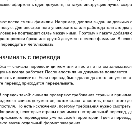
 можно оформлять один документ, но такую инструкцию лучше сохр
кают после смены фамилии. Например, диплом выдан на девичью
 новую. Для иностранного университета или работодателя это два 
ловек не подтвердит связь между ними. Поэтому к пакету добавля
 расторжении брака или другой документ о смене фамилии. В неко
 переводить и легализовать.
начинать с перевода
ка — сначала перевести диплом или аттестат, а потом заниматься
ок не всегда работает. После апостиля на документе появляется
печать и реквизиты. Если перевод был сделан до этого, он уже не 
оге перевод приходится переделывать.
 порядок такой: сначала проверяют требования страны и приним
еделяют список документов, потом ставят апостиль, после этого д
постиля. Но есть исключения, поэтому требования нужно смотреть
Например, некоторые страны принимают нотариальный перевод, д
присяжного переводчика уже на своей территории. Где-то перевод
де-то важен отдельный формат заверения.