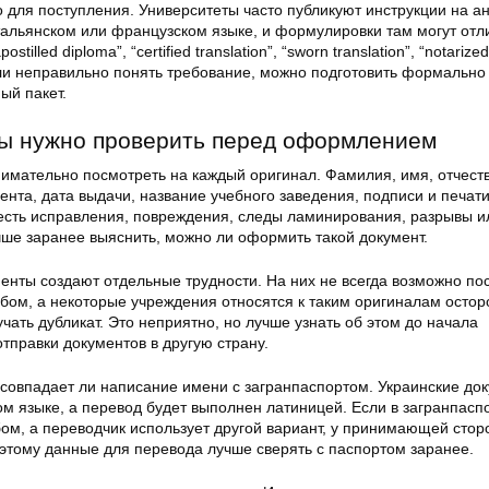
 для поступления. Университеты часто публикуют инструкции на а
тальянском или французском языке, и формулировки там могут отл
ostilled diploma”, “certified translation”, “sworn translation”, “notariz
сли неправильно понять требование, можно подготовить формально
ый пакет.
ты нужно проверить перед оформлением
нимательно посмотреть на каждый оригинал. Фамилия, имя, отчеств
ента, дата выдачи, название учебного заведения, подписи и печат
есть исправления, повреждения, следы ламинирования, разрывы и
чше заранее выяснить, можно ли оформить такой документ.
нты создают отдельные трудности. На них не всегда возможно по
бом, а некоторые учреждения относятся к таким оригиналам остор
чать дубликат. Это неприятно, но лучше узнать об этом до начала
тправки документов в другую страну.
, совпадает ли написание имени с загранпаспортом. Украинские до
ом языке, а перевод будет выполнен латиницей. Если в загранпасп
ом, а переводчик использует другой вариант, у принимающей стор
оэтому данные для перевода лучше сверять с паспортом заранее.