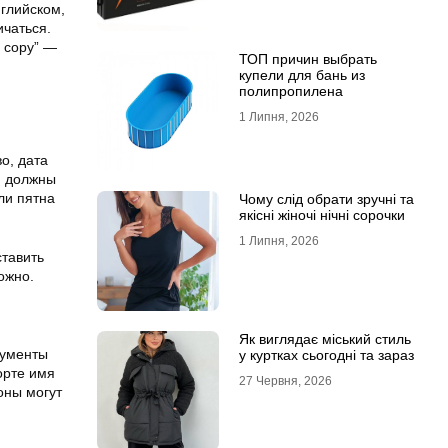
нглийском,
ичаться.
ed copy” —
ТОП причин выбрать
купели для бань из
полипропилена
1 Липня, 2026
о, дата
и должны
ли пятна
Чому слід обрати зручні та
якісні жіночі нічні сорочки
1 Липня, 2026
ставить
ожно.
Як виглядає міський стиль
кументы
у куртках сьогодні та зараз
орте имя
27 Червня, 2026
оны могут