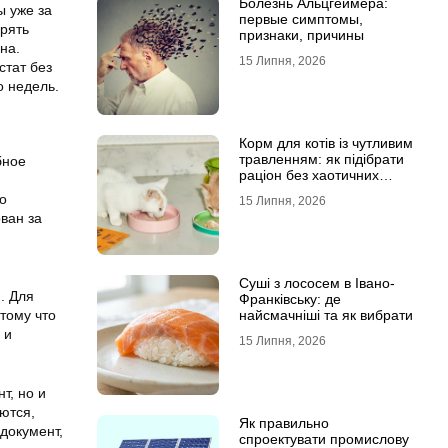
Болезнь Альцгеймера:
ы уже за
первые симптомы,
ерять
признаки, причины
на.
15 Липня, 2026
стат без
о недель.
Корм для котів із чутливим
травленням: як підібрати
бное
раціон без хаотичних
експериментів
о
15 Липня, 2026
ван за
Суші з лососем в Івано-
. Для
Франківську: де
тому что
найсмачніші та як вибрати
 и
15 Липня, 2026
т, но и
ются,
Як правильно
документ,
спроектувати промислову