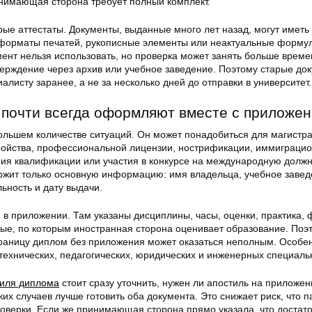
ринимающая сторона требует полный комплект.
ые аттестаты. Документы, выданные много лет назад, могут иметь
 форматы печатей, рукописные элементы или неактуальные форму
умент нельзя использовать, но проверка может занять больше време
верждение через архив или учебное заведение. Поэтому старые до
алисту заранее, а не за несколько дней до отправки в университет.
почти всегда оформляют вместе с приложе
ольшем количестве ситуаций. Он может понадобиться для магистра
ройства, профессиональной лицензии, нострификации, иммиграци
ия квалификации или участия в конкурсе на международную должн
ржит только основную информацию: имя владельца, учебное завед
ьность и дату выдачи.
 в приложении. Там указаны дисциплины, часы, оценки, практика,
ные, по которым иностранная сторона оценивает образование. Поэ
границу диплом без приложения может оказаться неполным. Особе
технических, педагогических, юридических и инженерных специаль
тиля диплома
стоит сразу уточнить, нужен ли апостиль на приложен
их случаев лучше готовить оба документа. Это снижает риск, что п
роверки. Если же принимающая сторона прямо указала, что достат