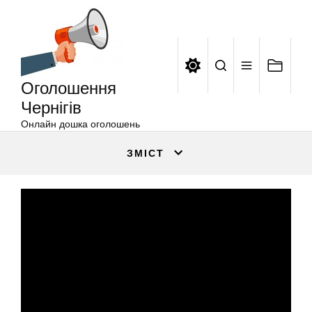
Оголошення
Перейти
Чернігів
до
вмісту
Оголошення
Чернігів
Онлайн дошка оголошень
ЗМІСТ