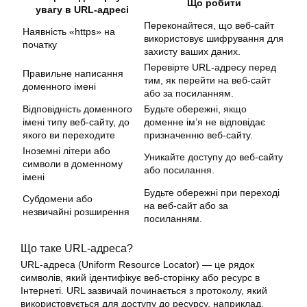
Що робити
увагу в URL-адресі
Переконайтеся, що веб-сайт
Наявність «https» на
використовує шифрування для
початку
захисту ваших даних.
Перевірте URL-адресу перед
Правильне написання
тим, як перейти на веб-сайт
доменного імені
або за посиланням.
Відповідність доменного
Будьте обережні, якщо
імені типу веб-сайту, до
доменне ім’я не відповідає
якого ви переходите
призначенню веб-сайту.
Іноземні літери або
Уникайте доступу до веб-сайту
символи в доменному
або посилання.
імені
Будьте обережні при переході
Субдомени або
на веб-сайт або за
незвичайні розширення
посиланням.
Що таке URL-адреса?
URL-адреса (Uniform Resource Locator) — це рядок
символів, який ідентифікує веб-сторінку або ресурс в
Інтернеті. URL зазвичай починається з протоколу, який
використовується для доступу до ресурсу, наприклад,