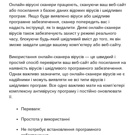
Онлайн-вірусні сканери працюють, скануючи ваш веб-сайт
або посилання з базою даних відомих вірусів і шкідливих
програм. Якщо буде виявлено віруси або шкідливе
програмне забезпечення, сканер попередить вас і
надасть інструкції, як їх видалити. Деякі онлайн-сканери
вірусів також забезпечують захист у режимі реального
часу, блокуючи будь-який шкідливий вміст до того, як він
зможе завдати шкоди вашому комп’ютеру або веб-сайту.
Використання онлайн-сканера вірусів — це швидкий і
простий спосіб перевірити ваш веб-сайт або посилання на
наявність вірусів і шкідливого програмного забезпечення.
Однак важливо зазначити, що онлайн-сканери вірусів не є
надійними і можуть виявляти не всі типи вірусів і
шкідливих програм. Все одно важливо мати на комп’ютері
комплексну антивірусну програму і постійно оновлювати
її.
Переваги:
Простота у використанні
Не потребує встановлення програмного
забезпечення