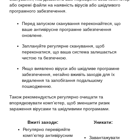
або окремі файли на наявність вірусів або шкідливого
програмного забезпечення.
Перед запуском сканування переконайтеся, що
ваше антивірусне програмне забезпечення
оновлене.
Заплануйте регулярне сканування, щоб
переконатися, що ваша система залишається
чистою та безпечною.
Якщо виявлено віруси або шкідливе програмне
забезпечення, негайно вживіть заходів для їх
видалення та запобігання подальшому
пошкодженню.
Також рекомендується регулярно очищати та
впорядковувати комп’ютер, щоб зменшити ризик
зараження вірусами та шкідливими програмами.
Вжиті заходи:
Уникати:
Регулярно перевіряйте
комп’ютер антивірусним
Завантажувати