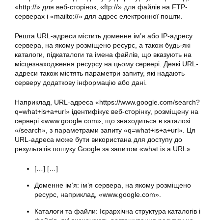
«http://» для веб-сторінок, «ftp://» для файлів на FTP-
серверах і «mailto://» для адрес електронної пошти.
Решта URL-адреси містить доменне ім’я або IP-адресу
сервера, на якому розміщено ресурс, а також будь-які
каталоги, підкаталоги та імена файлів, що вказують на
місцезнаходження ресурсу на цьому сервері. Деякі URL-
адреси також містять параметри запиту, які надають
серверу додаткову інформацію або дані.
Наприклад, URL-адреса «https://www.google.com/search?
q=what+is+a+url» ідентифікує веб-сторінку, розміщену на
сервері «www.google.com», що знаходиться в каталозі
«/search», з параметрами запиту «q=what+is+a+url». Ця
URL-адреса може бути використана для доступу до
результатів пошуку Google за запитом «what is a URL».
[…] […]
Доменне ім’я: ім’я сервера, на якому розміщено
ресурс, наприклад, «www.google.com».
Каталоги та файли: Ієрархічна структура каталогів і