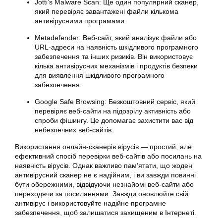
Jotti’s Malware Scan: Ще один популярний сканер,
який перевіряє завантажені файли кількома
антивірусними програмами.
Metadefender: Веб-сайт, який аналізує файли або
URL-адреси на наявність шкідливого програмного
забезпечення та інших ризиків. Він використовує
кілька антивірусних механізмів і продуктів безпеки
для виявлення шкідливого програмного
забезпечення.
Google Safe Browsing: Безкоштовний сервіс, який
перевіряє веб-сайти на підозрілу активність або
спроби фішингу. Це допомагає захистити вас від
небезпечних веб-сайтів.
Використання онлайн-сканерів вірусів — простий, але
ефективний спосіб перевірки веб-сайтів або посилань на
наявність вірусів. Однак важливо пам’ятати, що жоден
антивірусний сканер не є надійним, і ви завжди повинні
бути обережними, відвідуючи незнайомі веб-сайти або
переходячи за посиланнями. Завжди оновлюйте свій
антивірус і використовуйте надійне програмне
забезпечення, щоб залишатися захищеним в Інтернеті.