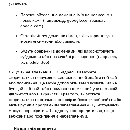
установи.
Переконайтеся, що доменне ім’я не написано з
помилками (наприклад, gooogle.com замість
google.com).
Остерігайтеся доменних імен, які використовують
іноземні символи або символи.
Будьте обережні з доменами, які використовують
субдомени або незвичайні розширення (наприклад,
.xyz, .club, .top).
Якщо ви не впевнені в URL-адресі, ви можете
скористатися пошуковою системою, щоб знайти веб-сайт
або посилання. Це може допомогти вам з’ясувати, чи не
був цей веб-сайт або посилання помічений у зловмисній
діяльності або шахрайстві. Крім того, ви можете
скористатися програмою перевірки безпеки веб-сайтів або
антивірусним програмним забезпеченням. Ці інструменти
можуть перевірити URL-адресу і попередити вас, якщо
веб-сайт або посилання є небезпечними.
На що слід звернути