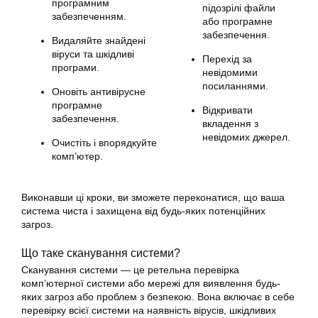
програмним
підозрілі файли
забезпеченням.
або програмне
забезпечення.
Видаляйте знайдені
віруси та шкідливі
Перехід за
програми.
невідомими
посиланнями.
Оновіть антивірусне
програмне
Відкривати
забезпечення.
вкладення з
невідомих джерел.
Очистіть і впорядкуйте
комп’ютер.
Виконавши ці кроки, ви зможете переконатися, що ваша
система чиста і захищена від будь-яких потенційних
загроз.
Що таке сканування системи?
Сканування системи — це ретельна перевірка
комп’ютерної системи або мережі для виявлення будь-
яких загроз або проблем з безпекою. Вона включає в себе
перевірку всієї системи на наявність вірусів, шкідливих