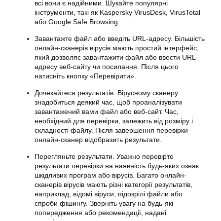
всі вони є надійними. Шукайте популярні
інструменти, такі як Kaspersky VirusDesk, VirusTotal
або Google Safe Browsing.
Завантажте файл або введіть URL-адресу. Більшість
онлайн-сканерів вірусів мають простий інтерфейс,
який дозволяє завантажити файл або ввести URL-
адресу веб-сайту чи посилання. Після цього
натисніть кнопку «Перевірити».
Дочекайтеся результатів. Вірусному сканеру
знадобиться деякий час, щоб проаналізувати
завантажений вами файл або веб-сайт. Час,
необхідний для перевірки, залежить від розміру і
складності файлу. Після завершення перевірки
онлайн-сканер відобразить результати.
Перегляньте результати. Уважно перевірте
результати перевірки на наявність будь-яких ознак
шкідливих програм або вірусів. Багато онлайн-
сканерів вірусів мають різні категорії результатів,
наприклад, відомі віруси, підозрілі файли або
спроби фішингу. Зверніть увагу на будь-які
попередження або рекомендації, надані