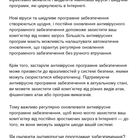
програми, які циркулюють в Інтернеті.
Нові віруси та шкідливе програмне забезпечення
створюються щодня, і постійне оновлення антивірусного
програмного забезпечення допоможе захистити ваш
комп’ютер від нових загроз. Більшість антивірусних
програм мають можливість налаштувати автоматичне
оновлення, що гарантує регулярне оновлення
програмного забезпечення без ручного втручання.
Крім того, застаріле антивірусне програмне забезпечення
може призвести до вразливостей у системі безпеки, якими
можуть скористатися кіберзлочинці. Підтримуючи
антивірусне програмне забезпечення в актуальному стані,
ви можете захистити свій комп’ютер від різних видів атак,
фішингових атак або програм-вимагачів.
Тому важливо регулярно оновлювати антивірусне
програмне забезпечення, щоб воно могло захистити ваш
комп’ютер від постійно зростаючих загроз в Інтернеті — до
того, як вони зможуть завдати шкоди вашій системі.
Як оновити антивірусне програмне забезпечення?