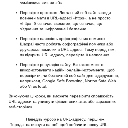
замінюючи «o» на «0».
Перевірте протокол: Легальний веб-сайт завжди
повинен мати в URL-адресі «https», а не просто
«http». S означає «secure», що означає, що
з’єднання зашифроване і безпечне.
Перевірте наявність орфографічних помилок:
Шахраї часто роблять орфографічні помилки або
друкарські помилки в URL-адресі. Тому перед тим,
як відкрити URL-адресу, перевірте її написання.
Перевірте репутацію сайту: Ви також можете
використовувати надійні онлайн-інструменти, щоб
перевірити, чи безпечний веб-сайт для відвідування,
наприклад, Google Safe Browsing, Norton Safe Web
або VirusTotal.
Виконуючи ці кроки, ви зможете перевірити справжність
URL-адреси та уникнути фішингових атак або заражених
веб-сторінок.
Наведіть курсор на URL-адресу, перш ніж
Порада:
натиснути на неї, щоб побачити повну URL-