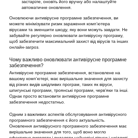
застаріле, оновіть його вручну або налаштуйте
автоматичне оновлення.
Оновлюючи антивірусне програмне забезпечення, ви
можете мінімізувати ризик зараження комп’ютера
вірусами та зменшити шкоду, яку вони можуть завдати. Не
забувайте регулярно оновлювати антивірусну програму,
щоб забезпечити максимальний захист від вірусів та інших
онлайн-загроз.
Чому важливо оновлювати антивірусне програмне
забезпечення?
Антивірусне програмне забезпечення, встановлене на
вашому комп’ютері, має вирішальне значення для захисту
від різних видів шкідливих програм, таких як віруси,
шпигунські програми, троянські програми, черв’яки та інші.
Однак просто встановити антивірусне програмне
забезпечення недостатньо.
Одним з важливих аспектів обслуговування антивірусного
програмного забезпечення є його актуальність.
Оновлення антивірусного програмного забезпечення має
вирішальне значення для того, щоб воно могло
ефективно виявляти і видаляти найновіші віруси і шкідливі