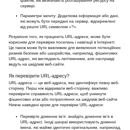
файлів, які визначають розташування ресурсу на
сервері.
Параметри запиту: Додаткова інформація або дані,
які можуть бути передані на сервер, відокремлені
від решти URL символом «?».
Розуміння того, як працюють URL-адреси, може бути
корисним для перевірки посилань і навігації в Інтернеті.
Це також може бути важливим для виявлення потенційних
ризиків безпеки або шахрайства, наприклад, фішингових
URL-адрес, які виглядають легітимними, але насправді
ведуть на шкідливі веб-сайти.
Як перевірити URL-адресу?
URL-адреса — це веб-адреса, яка ідентифікує певну веб-
сторінку. Перш ніж відкривати веб-сторінку, важливо
перевірити справжність URL-адреси, щоб уникнути
фішингових атак або потрапляння на шкідливі веб-сайти.
Нижче наведені кроки для перевірки URL-адреси:
Перевірте доменне ім’я: знайдіть доменне ім’я в
URL-адресі. Іноді шахраї використовують доменні
імена, які майже ідентичні оригінальним, наприклад,