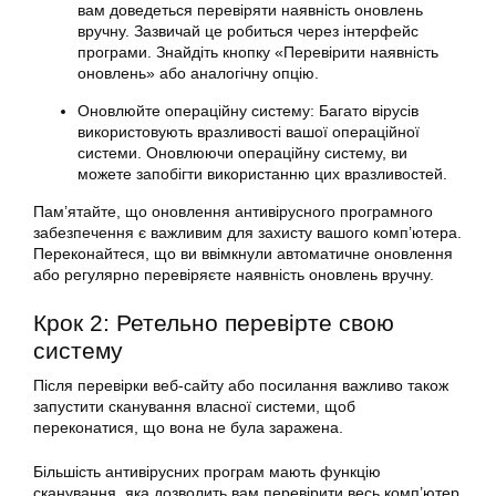
вам доведеться перевіряти наявність оновлень
вручну. Зазвичай це робиться через інтерфейс
програми. Знайдіть кнопку «Перевірити наявність
оновлень» або аналогічну опцію.
Оновлюйте операційну систему: Багато вірусів
використовують вразливості вашої операційної
системи. Оновлюючи операційну систему, ви
можете запобігти використанню цих вразливостей.
Пам’ятайте, що оновлення антивірусного програмного
забезпечення є важливим для захисту вашого комп’ютера.
Переконайтеся, що ви ввімкнули автоматичне оновлення
або регулярно перевіряєте наявність оновлень вручну.
Крок 2: Ретельно перевірте свою
систему
Після перевірки веб-сайту або посилання важливо також
запустити сканування власної системи, щоб
переконатися, що вона не була заражена.
Більшість антивірусних програм мають функцію
сканування, яка дозволить вам перевірити весь комп’ютер