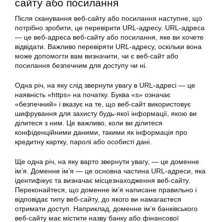
сайту або посилання
Після сканування веб-сайту або посилання наступне, що
потрібно зробити, це перевірити URL-адресу. URL-адреса
— це веб-адреса веб-сайту або посилання, яке ви хочете
відвідати. Важливо перевіряти URL-адресу, оскільки вона
може допомогти вам визначити, чи є веб-сайт або
посилання безпечним для доступу чи ні.
Одна річ, на яку слід звернути увагу в URL-адресі — це
наявність «https» на початку. Буква «s» означає
«безпечний» і вказує на те, що веб-сайт використовує
шифрування для захисту будь-якої інформації, якою ви
ділитеся з ним. Це важливо, коли ви ділитеся
конфіденційними даними, такими як інформація про
кредитну картку, паролі або особисті дані.
Ще одна річ, на яку варто звернути увагу, — це доменне
ім’я. Доменне ім’я — це основна частина URL-адреси, яка
ідентифікує та визначає місцезнаходження веб-сайту.
Переконайтеся, що доменне ім’я написане правильно і
відповідає типу веб-сайту, до якого ви намагаєтеся
отримати доступ. Наприклад, доменне ім’я банківського
веб-сайту має містити назву банку або фінансової