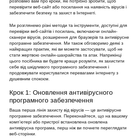
розповімо вам про кроки, які потрібно зробити, щоб
перевірити веб-сайт або посилання на наявність вірусів і
забезпечити безпеку та захист в Інтернеті.
Ми розглянемо різні методи та інструменти, доступні для
перевірки веб-сайтів і посилань, включаючи онлайн-
сканери вірусів, розширення для браузерів та антивірусне
програмне забезпечення. Ми також обговоримо деякі з
найкращих практик, які ви можете застосувати, щоб не
стати жертвою онлайн-шахрайства та атак. Наприкінці
цього посібника ви будете краще розуміти, як захистити
себе від шкідливого програмного забезпечення і
продовжувати користуватися перевагами інтернету з
душевним спокоєм.
Крок 1: Оновлення антивірусного
програмного забезпечення
Ваша перша лінія захисту від вірусів — це антивірусне
програмне забезпечення. Переконайтеся, що на вашому
комп’ютері або пристрої встановлена оновлена
антивірусна програма, перш ніж ви почнете переглядати
веб-сторінки.